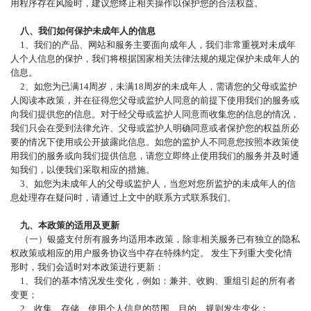
用程序存在风险时，建议您终止相关操作以保护您的合法权益。
八、我们如何保护未成年人的信息
1、我们的产品、网站和服务主要面向成年人，我们非常重视对未成年
人个人信息的保护，我们将根据国家相关法律法规的规定保护未成年人的
信息。
2、如您为已满14周岁，未满18周岁的未成年人，需请您的父母或监护
人阅读本政策，并在征得您父母或监护人同意的前提下使用我们的服务或
向我们提供您的信息。对于经父母或监护人同意而收集您的信息的情况，
我们只会在受到法律允许、父母或监护人明确同意或者保护您的权益所必
要的情况下使用或公开披露此信息。如您的监护人不同意您按照本政策使
用我们的服务或向我们提供信息，请您立即终止使用我们的服务并及时通
知我们，以便我们采取相应的措施。
3、如您为未成年人的父母或监护人，当您对您所监护的未成年人的信
息处理存在疑问时，请通过上文中的联系方式联系我们。
九、本政策的适用及更新
（一）银盛支付所有服务均适用本政策，除非相关服务已有独立的隐私
权政策或相应的用户服务协议当中存在特殊约定。
发生下列重大变化情
形时，我们会适时对本政策进行更新：
1、我们的基本情况发生变化，例如：兼并、收购、重组引起的所有者
变更；
2、收集、存储、使用个人信息的范围、目的、规则发生变化；