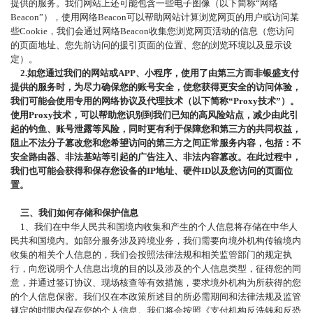
提供的服务。我们网站上还可能包含一些电子图像（以下简称“网络
Beacon”），使用网络Beacon可以帮助网站计算浏览网页的用户或访问某
些Cookie，我们会通过网络Beacon收集您浏览网页活动的信息（您访问
的页面地址、您先前访问的援引页面的位置、您的浏览环境以及显示设
定）。
2
.
如您通过我们的网站或
APP
、
小程序
，使用了由第三方而非银盛支付
提供的服务时，为尽力确保您的账号安全，使您获得更安全的访问体验，
我们可能会使用专用的网络协议及代理技术（以下简称
“Proxy技术”）。
使用Proxy技术，可以帮助您识别到我们已知的高风险站点，减少由此引
起的钓鱼、账号泄露等风险，同时更有利于保障您和第三方的共同权益，
阻止不法分子篡改您和您希望访问的第三方之间正常服务内容，包括：不
安全路由器、非法基站等引起的广告注入、非法内容篡改。在此过程中，
我们也可能会获得和保存您设备的IP地址、硬件ID以及您访问的页面位
置。
三、我们如何存储和保护信息
1、我们在中华人民共和国境内收集和产生的个人信息将存储在中华人
民共和国境内。如部分服务涉及跨境业务，我们需要向境外机构传输境内
收集的相关个人信息的，我们会按照法律法规和相关监管部门的规定执
行，向您说明个人信息出境的目的以及涉及的个人信息类型，征得您的同
意，并通过签订协议、现场核查等有效措施，要求境外机构为所获得的您
的个人信息保密。我们仅在本政策所述目的所必需期间和法律法规及监管
规定的时限内保存您的个人信息。我们将会按照《支付机构反洗钱和反恐