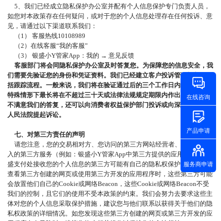
5、我们已经成立隐私保护办公室并配有个人信息保护专门负责人员，
如您对本政策存在任何疑问，或对于您的个人信息处理存在任何投诉、意
见，请通过以下渠道联系我们：
（
1） 客服热线10108989
（
2）在线客服“我的客服”
（
3） 银盛小Y管家App：我的 → 意见反馈
客服部门将会同隐私保护办公室及时答复您。为保障您的信息安全，我
们需要先验证您的身份和凭证资料。我们已经建立客户投诉管理机制，包
括跟踪流程。一般来说，我们将在验证通过后的三个工作日内处理完成，
特殊情形下最长将在不超过三十天或法律法规规定期限内作出答复。如您
在线咨询
不满意我们的答复，还可以向消费者权益保护部门投诉或向深圳市龙华区
人民法院提起诉讼。
产品申请
七、对第三方责任的声明
请您注意，您的交易相对方、您访问的第三方网站经营者、通过我们接
入的第三方服务（例如：银盛小
Y管家App中第三方提供的应用）和由银
盛支付处接收您的个人信息的第三方可能有自己的隐私权保护政策；当您
服务商申请
查看第三方创建的网页或使用第三方开发的应用程序时，这些第三方可能
会放置他们自己的Cookie或网络Beacon，这些Cookie或网络Beacon不受
我们的控制，且它们的使用不受本政策的约束。我们会努力去要求这些主
体对您的个人信息采取保护措施，建议您与他们联系以获得关于他们的隐
私权政策的详细情况。如您发现这些第三方创建的网页或第三方开发的应