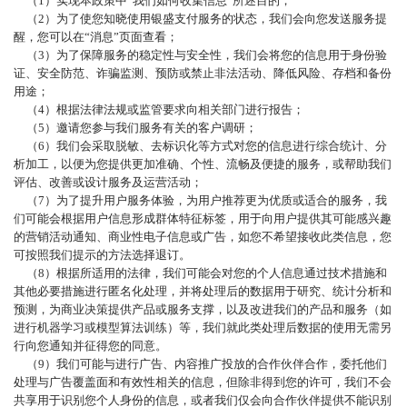
（
1）实现本政策中“我们如何收集信息”所述目的；
（
2）为了使您知晓使用银盛支付服务的状态，我们会向您发送服务提
醒，您可以在“消息”页面查看；
（
3）为了保障服务的稳定性与安全性，我们会将您的信息用于身份验
证、安全防范、诈骗监测、预防或禁止非法活动、降低风险、存档和备份
用途；
（
4）根据法律法规或监管要求向相关部门进行报告；
（
5）邀请您参与我们服务有关的客户调研；
（
6）我们会采取脱敏、去标识化等方式对您的信息进行综合统计、分
析加工，以便为您提供更加准确、个性、流畅及便捷的服务，或帮助我们
评估、改善或设计服务及运营活动；
（
7）为了提升用户服务体验，为用户推荐更为优质或适合的服务，我
们可能会根据用户信息形成群体特征标签，用于向用户提供其可能感兴趣
的营销活动通知、商业性电子信息或广告，如您不希望接收此类信息，您
可按照我们提示的方法选择退订。
（
8
）根据所适用的法律，我们可能会对您的个人信息通过技术措施和
其他必要措施进行匿名化处理，并将处理后的数据用于研究、统计分析和
预测，为商业决策提供产品或服务支撑，以及改进我们的产品和服务（如
进行机器学习或模型算法训练）等，我们就此类处理后数据的使用无需另
行向您通知并征得您的同意。
（
9
）我们可能与进行广告、内容推广投放的合作伙伴合作，委托他们
处理与广告覆盖面和有效性相关的信息，但除非得到您的许可，我们不会
共享用于识别您个人身份的信息，或者我们仅会向合作伙伴提供不能识别