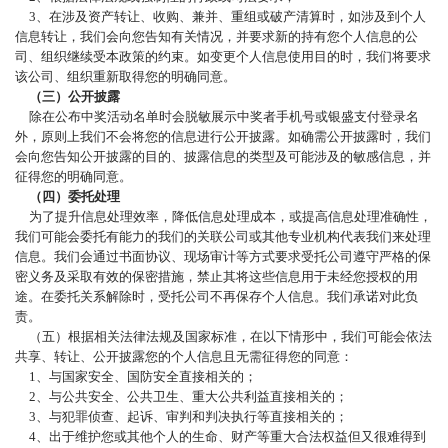
3、在涉及资产转让、收购、兼并、重组或破产清算时，如涉及到个人
信息转让，我们会向您告知有关情况，并要求新的持有您个人信息的公
司、组织继续受本政策的约束。如变更个人信息使用目的时，我们将要求
该公司、组织重新取得您的明确同意。
（三）公开披露
除在公布中奖活动名单时会脱敏展示中奖者手机号或银盛支付登录名
外，原则上我们不会将您的信息进行公开披露。如确需公开披露时，我们
会向您告知公开披露的目的、披露信息的类型及可能涉及的敏感信息，并
征得您的明确同意。
（四）委托处理
为了提升信息处理效率，降低信息处理成本，或提高信息处理准确性，
我们可能会委托有能力的我们的关联公司或其他专业机构代表我们来处理
信息。我们会通过书面协议、现场审计等方式要求受托公司遵守严格的保
密义务及采取有效的保密措施，禁止其将这些信息用于未经您授权的用
途。在委托关系解除时，受托公司不再保存个人信息。我们承诺对此负
责。
（五）根据相关法律法规及国家标准，在以下情形中，我们可能会依法
共享、转让、公开披露您的个人信息且无需征得您的同意：
1、与国家安全、国防安全直接相关的；
2、与公共安全、公共卫生、重大公共利益直接相关的；
3、与犯罪侦查、起诉、审判和判决执行等直接相关的；
4、出于维护您或其他个人的生命、财产等重大合法权益但又很难得到