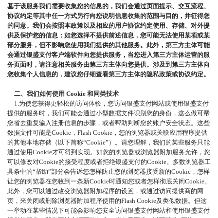
基于该服务我们需要收集您的信息的，我们会通过页面提示、交互流程、
协议约定等其中任一方式另行向您说明信息收集的范围与目的，并征得您
的同意。我们会按照本政策以及相应的用户协议约定使用、存储、对外提
供及保护您的信息；如您选择不提供前述信息，您可能无法使用某项或某
部分服务，但不影响您使用我们提供的其他服务。此外，第三方主体可能
会通过银盛支付客户端软件向您提供服务，当您进入第三方主体运营的服
务页面时，请注意相关服务由第三方主体向您提供。涉及到第三方主体向
您收集个人信息的，建议您仔细查看第三方主体的隐私政策或协议约定。
二、我们如何使用
Cookie 和同类技术
1
.
为使您获得更轻松的访问体验，您访问银盛支付网站或使用银盛支付
提供的服务时，我们可能会通过小型数据文件识别您的身份，这么做可帮
您省去重复输入注册信息的步骤，或者帮助判断您的账户安全状态。这些
数据文件可能是
Cookie，Flash Cookie，您的浏览器或关联应用程序提供
的其他本地存储（以下简称“Cookie”）。请您理解，我们的某些服务只能
通过使用Cookie才可得到实现。如您的浏览器或浏览器附加服务允许，您
可以修改对Cookie的接受程度或者拒绝银盛支付的Cookie。多数浏览器工
具条中的“帮助”部分会告诉您怎样防止您的浏览器接受新的Cookie，怎样
让您的浏览器在您收到一条新Cookie时通知您或者怎样彻底关闭Cookie。
此外，您可以通过改变浏览器附加程序的设置，或通过访问提供商的网
页，来关闭或删除浏览器附加程序使用的Flash Cookie及类似数据。但这
一举动在某些情况下可能会影响您安全访问银盛支付网站和使用银盛支付