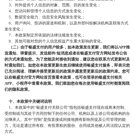
3、对外提供个人信息的对象、范围、目的发生变化；
4、您访问和管理个人信息的方式发生变化；
5、数据安全能力、信息安全风险发生变化；
6、用户询问、投诉的渠道和机制，以及外部纠纷解决机构及联络方式
发生变化；
7、本政策制定所依据的法律法规发生变化；
8、其他可能对您的个人信息权益产生重大影响的变化。
（二）由于银盛支付的用户较多，如本政策发生更新，我们将以
APP推
送通知、弹窗提示、发送邮件/短消息或者在银盛支付官方网站发布公告
的方式来通知您。为了您能及时接收到通知，建议您在联系方式更新时及
时通知我们。如您在本政策更新生效后继续使用银盛支付服务，即表示您
已充分阅读、理解并接受更新后的政策并愿意受更新后的政策约束。您可
以在银盛支付官方网站首页查看本政策
，
也可
在
登录的
银盛支付
相关
APP
、
小程序
中
查看本政策
。我们鼓励您在每次使用银盛支付时都查阅我
们的隐私政策。
十、本政策中关键词说明
1、本政策中的“银盛支付关联公司”指包括银盛支付现在或将来控制、
受控制或与其处于共同控制下的任何公司、机构以及上述公司或机构的合
法继承人。其中“控制”是指直接或间接地拥有影响所提及公司管理的能
力，无论是通过所有权、有投票权的股份、合同或其他被人民法院认定的
方式。