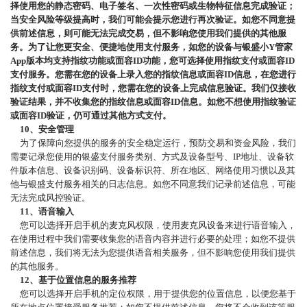
择使用您的静态密码、电子签名、一次性密码或生物特征信息完成验证；
当安全风险等级提高时，我们可能会提示您进行再次验证。如您不同意提
供前述信息，则可能无法完成交易，但不影响您使用我们提供的其他服
务。为了让您更安全、便捷地使用支付服务，如您的设备与银盛小
Y管家
App版本均支持指纹功能或面容ID功能，您可选择使用指纹支付或面容ID
支付服务。您需在您的设备上录入您的指纹信息或面容ID信息，在您进行
指纹支付或面容ID支付时，您需在您的设备上完成信息验证。我们仅接收
验证结果，并不收集您的指纹信息或面容ID信息。如您不想使用指纹验证
或面容ID验证，仍可通过其他方式支付。
10、安全管理
为了保障向您提供的服务的安全稳定运行，预防交易和资金风险，我们
需要记录您使用的银盛支付服务类别、方式及设备型号、
IP地址、设备软
件版本信息、设备识别码、设备标识符、所在地区、网络使用习惯以及其
他与银盛支付服务相关的日志信息。如您不同意我们记录前述信息，可能
无法完成风控验证。
11、语音输入
您可以选择开启手机的麦克风权限，使用麦克风设备来进行语音输入，
在使用过程中我们需要收集您的语音内容并进行必要的处理；如您不提供
前述信息，我们将无法为您提供语音相关服务，但不影响您使用我们提供
的其他服务。
12、基于位置信息的服务推荐
您可以选择开启手机的定位权限，用于提供您的位置信息，以便您基于