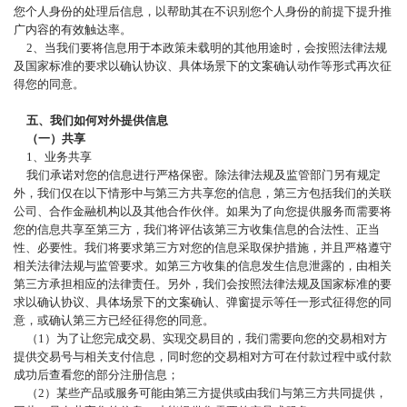
您个人身份的处理后信息，以帮助其在不识别您个人身份的前提下提升推
广内容的有效触达率。
2、当我们要将信息用于本政策未载明的其他用途时，会按照法律法规
及国家标准的要求以确认协议、具体场景下的文案确认动作等形式再次征
得您的同意。
五、我们如何对外提供信息
（一）共享
1、业务共享
我们承诺对您的信息进行严格保密。除法律法规及监管部门另有规定
外，我们仅在以下情形中与第三方共享您的信息，第三方包括我们的关联
公司、合作金融机构以及其他合作伙伴。如果为了向您提供服务而需要将
您的信息共享至第三方，我们将评估该第三方收集信息的合法性、正当
性、必要性。我们将要求第三方对您的信息采取保护措施，并且严格遵守
相关法律法规与监管要求。如第三方收集的信息发生信息泄露的，由相关
第三方承担相应的法律责任。另外，我们会按照法律法规及国家标准的要
求以确认协议、具体场景下的文案确认、弹窗提示等任一形式征得您的同
意，或确认第三方已经征得您的同意。
（
1）为了让您完成交易、实现交易目的，我们需要向您的交易相对方
提供交易号与相关支付信息，同时您的交易相对方可在付款过程中或付款
成功后查看您的部分注册信息；
（
2）某些产品或服务可能由第三方提供或由我们与第三方共同提供，