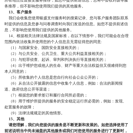
所在地点位置接受服务推荐；如您不提供前述信息，您将不会收到该等服
务推荐，但不影响您使用我们提供的其他服务。
13、客户服务
我们会收集您使用银盛支付服务时的搜索记录、您与客户服务团队联系
时提供的信息及您参与问卷调查时向我们发送的信息。如您不提供前述信
息，不影响您使用我们提供的其他服务。
14、根据相关法律法规及国家标准，在以下情形中，我们可能会在合理
范围内依法收集并使用您的个人信息且无需征得您的同意:
（
1）与国家安全、国防安全直接相关的；
（
2）与公共安全、公共卫生、重大公共利益直接相关的；
（
3）与犯罪侦查、起诉、审判和判决执行等直接相关的；
（
4）出于维护您或他人的生命、财产等重大合法权益但又很难得到您
本人同意的；
（
5）所收集的个人信息是您自行向社会公众公开的；
（
6）从合法公开披露的信息中收集个人信息，例如：合法的新闻报
道、政府信息公开等渠道；
（
7）根据您的要求签订和履行合同所必需的；
（
8）用于维护所提供的服务的安全稳定运行所必需的，例如：发现、
处置服务的故障；
（
9）法律法规规定的其他情形。
15、其他
请您理解，我们向您提供的服务是不断更新和发展的。如您选择使用了
前述说明当中尚未涵盖的其他服务或我们对您使用的服务进行了更新时，