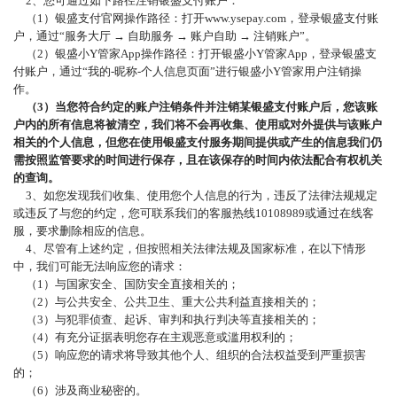
2、您可通过如下路径注销银盛支付账户：
（
1）银盛支付官网操作路径：打开www.ysepay.com，登录银盛支付账
户，通过“服务大厅 → 自助服务 → 账户自助 → 注销账户”。
（
2）银盛小Y管家App操作路径：打开银盛小Y管家App，登录银盛支
付账户，通过“我的-昵称-个人信息页面”进行银盛小Y管家用户注销操
作。
（
3）当您符合约定的账户注销条件并注销某银盛支付账户后，您该账
户内的所有信息将被清空，我们将不会再收集、使用或对外提供与该账户
相关的个人信息，但您在使用银盛支付服务期间提供或产生的信息我们仍
需按照监管要求的时间进行保存，且在该保存的时间内依法配合有权机关
的查询。
3、如您发现我们收集、使用您个人信息的行为，违反了法律法规规定
或违反了与您的约定，您可联系我们的客服热线10108989或通过在线客
服，要求删除相应的信息。
4、尽管有上述约定，但按照相关法律法规及国家标准，在以下情形
中，我们可能无法响应您的请求：
（
1）与国家安全、国防安全直接相关的；
（
2）与公共安全、公共卫生、重大公共利益直接相关的；
（
3）与犯罪侦查、起诉、审判和执行判决等直接相关的；
（
4）有充分证据表明您存在主观恶意或滥用权利的；
（
5）响应您的请求将导致其他个人、组织的合法权益受到严重损害
的；
（
6）涉及商业秘密的。