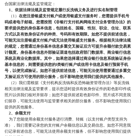
合国家法律法规及监管规定：
1、依据法律法规及监管规定履行反洗钱义务及进行实名制管理
（
1）
在您注册银盛支付账户或使用银盛支付服务时，您需提供手机号
码或者电子邮箱。您需按照《非银行支付机构网络支付业务管理办法》的
要求提供您的身份基本信息，包括姓名、国籍、性别、职业、住址、联系
方式以及有效身份证件的种类、号码和有效期限。如您不提供前述信息，
可能无法注册银盛支付账户或无法使用银盛支付服务。根据相关法律法规
的规定，您需通过身份基本信息多重交叉验证后方可提升余额付款交易累
计额度。身份基本信息外部验证渠道包括政府部门数据库、商业银行信息
系统及商业化数据库。其中，如果您选择通过商业银行信息系统验证身份
基本信息的，则需要提供您的
Ⅰ类银行账户或信用卡信息及银行预留手机
号，以便完成验证。如您不提供前述信息，可能无法使用需要通过多重交
叉验证后方可使用的部分服务，但不影响您使用我们提供的其他服务。
（
2）我们需根据《支付机构反洗钱和反恐怖融资管理办法》等反洗钱
相关法律法规及监管要求，提示您适时提供有效身份证件的彩色影印件或
照片以供我们核对并留存；如您不提供前述彩色影印件、照片或不同意我
们留存，可能无法使用与监管要求相关的部分服务，但不影响您使用我们
提供的其他服务。
2、余额支付
为了您能使用余额支付服务进行消费、转账（以支付账户类型支持为
准），我们需要记录您的支付账户余额信息以及交易信息。如您不同意我
们记录前述信息，可能无法使用余额支付服务，但不影响您使用我们提供