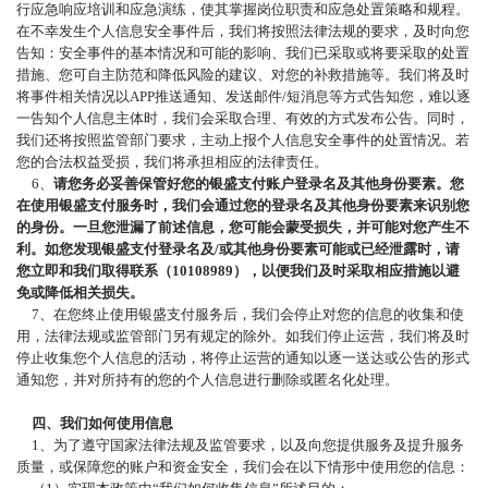
行应急响应培训和应急演练，使其掌握岗位职责和应急处置策略和规程。
在不幸发生个人信息安全事件后，我们将按照法律法规的要求，及时向您
告知：安全事件的基本情况和可能的影响、我们已采取或将要采取的处置
措施、您可自主防范和降低风险的建议、对您的补救措施等。我们将及时
将事件相关情况以APP推送通知、发送邮件/短消息等方式告知您，难以逐
一告知个人信息主体时，我们会采取合理、有效的方式发布公告。同时，
我们还将按照监管部门要求，主动上报个人信息安全事件的处置情况。若
您的合法权益受损，我们将承担相应的法律责任。
6、
请您务必妥善保管好您的银盛支付账户登录名及其他身份要素。您
在使用银盛支付服务时，我们会通过您的登录名及其他身份要素来识别您
的身份。一旦您泄漏了前述信息，您可能会蒙受损失，并可能对您产生不
利。如您发现银盛支付登录名及
/或其他身份要素可能或已经泄露时，请
您立即和我们取得联系（10108989），以便我们及时采取相应措施以避
免或降低相关损失。
7、在您终止使用银盛支付服务后，我们会停止对您的信息的收集和使
用，法律法规或监管部门另有规定的除外。如我们停止运营，我们将及时
停止收集您个人信息的活动，将停止运营的通知以逐一送达或公告的形式
通知您，并对所持有的您的个人信息进行删除或匿名化处理。
四、我们如何使用信息
1、为了遵守国家法律法规及监管要求，以及向您提供服务及提升服务
质量，或保障您的账户和资金安全，我们会在以下情形中使用您的信息：