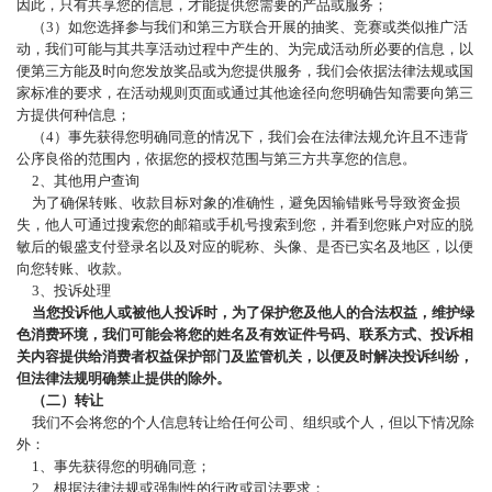
因此，只有共享您的信息，才能提供您需要的产品或服务；
（
3）如您选择参与我们和第三方联合开展的抽奖、竞赛或类似推广活
动，我们可能与其共享活动过程中产生的、为完成活动所必要的信息，以
便第三方能及时向您发放奖品或为您提供服务，我们会依据法律法规或国
家标准的要求，在活动规则页面或通过其他途径向您明确告知需要向第三
方提供何种信息；
（
4）事先获得您明确同意的情况下，我们会在法律法规允许且不违背
公序良俗的范围内，依据您的授权范围与第三方共享您的信息。
2、其他用户查询
为了确保转账、收款目标对象的准确性，避免因输错账号导致资金损
失，他人可通过搜索您的邮箱或手机号搜索到您，并看到您账户对应的脱
敏后的银盛支付登录名以及对应的昵称、头像、是否已实名及地区，以便
向您转账、收款
。
3、投诉处理
当您投诉他人或被他人投诉时，为了保护您及他人的合法权益，维护绿
色消费环境，我们可能会将您的姓名及有效证件号码、联系方式、投诉相
关内容提供给消费者权益保护部门及监管机关，以便及时解决投诉纠纷，
但法律法规明确禁止提供的除外。
（二）转让
我们不会将您的个人信息转让给任何公司、组织或个人，但以下情况除
外：
1、事先获得您的明确同意；
2、根据法律法规或强制性的行政或司法要求；