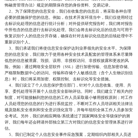
怖融资管理办法》规定的期限保存您的身份资料、交易记录。
2、为了保障您的信息安全，我们在收集您的信息后，将采取各种合理
必要的措施保护您的信息。例如，在技术开发环境当中，我们仅使用经过
去标识化处理的信息进行统计分析；对外提供研究报告时，我们将对报告
中所包含的信息进行去标识化处理。我们会将去标识化后的信息与可用于
恢复识别个人的信息分开存储，确保在针对去标识化信息的后续处理中不
重新识别个人。
3、我们承诺我们将使信息安全保护达到业界领先的安全水平。为保障
您的信息安全，我们致力于使用各种安全技术及配套的管理体系来尽量降
低您的信息被泄露、毁损、误用、非授权访问、非授权披露和更改的风
险。例如：通过网络安全层软件（SSL）进行加密传输、信息加密存储、
严格限制数据中心的访问。传输和存储个人敏感信息（含个人生物识别信
息）时，我们将采用加密、权限控制、去标识化等安全措施。
4、我们设立了个人信息保护责任部门，针对个人信息收集、使用、共
享、委托处理等开展个人信息安全影响评估。同时，我们建立了相关内控
制度，对可能接触到您的信息的工作人员采取最小够用授权原则；对工作
人员处理您的信息的行为进行系统监控，不断对工作人员培训相关法律法
规及隐私安全准则和安全意识强化宣导，并每年组织全体工作人员参加安
全考试。另外，我们的相应网络/系统通过了国家网络安全等级保护的测
评。我们每年还会聘请外部独立第三方对我们的信息安全管理体系进行评
估。
5、我们已制定个人信息安全事件应急预案，定期组织内部相关人员进